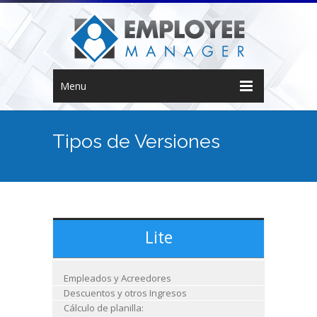
Menu
Tipos de Versiones
Lite
Empleados y Acreedores
Descuentos y otros Ingresos
Cálculo de planilla: